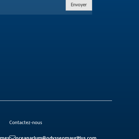
Envoyer
Contactez-nous
mmes
oceanarium@odysseomauritius.com