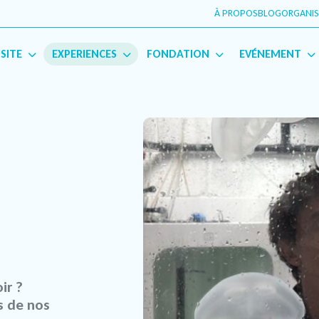
À PROPOS
BLOG
ORGANIS
English
(
Anglais
)
Français
ISITE
EXPERIENCES
FONDATION
EVÉNEMENT
ir ?
s de nos