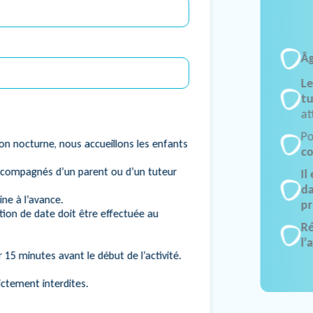
Â
Le
t
at
Po
on nocturne, nous accueillons les enfants
co
accompagnés d’un parent ou d’un tuteur
Il
da
ne à l’avance.
pr
on de date doit être effectuée au
Ré
l’
15 minutes avant le début de l’activité.
ictement interdites.