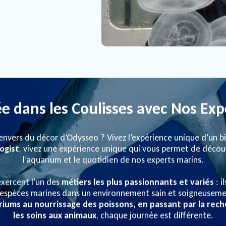
e dans les Coulisses avec Nos Exp
’envers du décor d’Odysseo ? Vivez l’expérience unique d’un b
ogist
, vivez une expérience unique qui vous permet de découvr
l’aquarium et le quotidien de nos experts marins.
exercent l’un des
métiers les plus passionnants et variés
: i
 espèces marines dans un environnement sain et soigneusem
iums au nourrissage des poissons, en passant par la reche
les soins aux animaux
, chaque journée est différente.