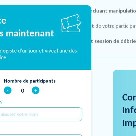
Expérience interactive incluant manipulati
ce
Diplôme officiel attestant
de votre participat
ès maintenant
Pause thé l’après-midi et session de débrie
logiste d'un jour et vivez l’une des
ice.
Nombre de participants
-
+
Con
m
Inf
Im